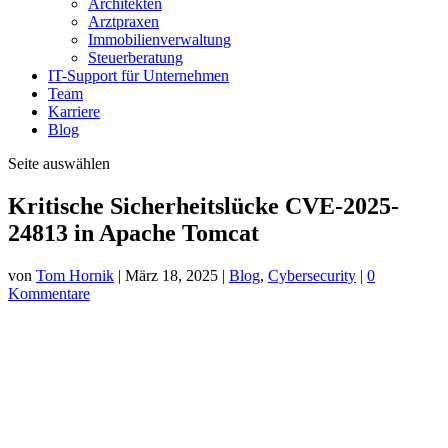
Immobilienverwaltung
Steuerberatung
IT-Support für Unternehmen
Team
Karriere
Blog
Seite auswählen
Kritische Sicherheitslücke CVE-2025-
24813 in Apache Tomcat
von
Tom Hornik
|
März 18, 2025
|
Blog
,
Cybersecurity
|
0
Kommentare
Die kürzlich bekannt gewordene Sicherheitslücke
CVE-2025-24813
in Apache Tomcat hat innerhalb kürzester Zeit, nur 30 Stunden nach
der öffentlichen Bekanntgabe, bereits zu aktiven Ausnutzungen in
freier Wildbahn geführt. Die Schwachstelle CVE-2025-24813, die
als kritisch eingestuft wird, betrifft mehrere Versionen von Apache
Tomcat, darunter: