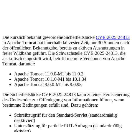
folgenden Bedingungen erfüllt sind:
Schreibzugriff für den Standard-Servlet (standardmäßig
deaktiviert)
Unterstützung für partielle PUT-Anfragen (standardmäßig
aktiviert)
Die Anwendung verwendet die dateibasierte
Sitzungspersistenz von Tomcat mit dem Standard-Speicherort
Die Anwendung enthält eine Bibliothek, die möglicherweise
in einem Deserialisierungsangriff ausgenutzt werden kann
In einem kürzlich veröffentlichten Hinweis haben die
Projektverantwortlichen bekannt gegeben, dass die Schwachstelle in
den Tomcat-Versionen 9.0.99, 10.1.35 und 11.0.3 behoben wurde.
Besorgniserregend ist jedoch, dass die Schwachstelle bereits in der
Wildnis ausgenutzt wird, wie Wallarm berichtet. „Dieser Angriff
nutzt den Standard-Sitzungsspeichermechanismus von Tomcat
zusammen mit der Unterstützung für partielle PUT-Anfragen aus“,
erklärt das Unternehmen. „Der Exploit funktioniert in zwei
Schritten: Der Angreifer lädt eine serialisierte Java-Sitzungsdatei
über eine PUT-Anfrage hoch. Der Angreifer löst die
Deserialisierung aus, indem er die bösartige Sitzungs-ID in einer
GET-Anfrage referenziert.“
Um es anders auszudrücken, die Angriffe bestehen darin, eine PUT-