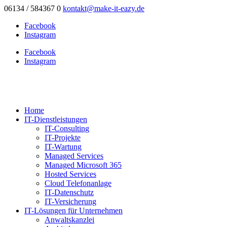
06134 / 584367 0
kontakt@make-it-eazy.de
Facebook
Instagram
Facebook
Instagram
Home
IT-Dienstleistungen
IT-Consulting
IT-Projekte
IT-Wartung
Managed Services
Managed Microsoft 365
Hosted Services
Cloud Telefonanlage
IT-Datenschutz
IT-Versicherung
IT-Lösungen für Unternehmen
Anwaltskanzlei
Architekten
Arztpraxen