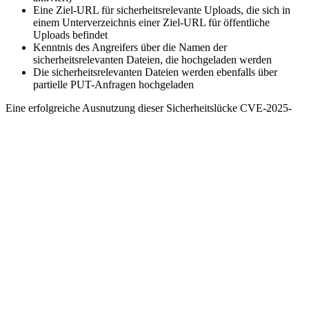
Anfrage zu senden, die eine Base64-kodierte, serialisierte Java-
Nutzlast enthält, die in das Sitzungsverzeichnis von Tomcat
geschrieben wird. Diese wird anschließend während der
Deserialisierung ausgeführt, indem eine GET-Anfrage mit der
JSESSIONID gesendet wird, die auf die bösartige Sitzung verweist.
Wallarm stellte auch fest, dass die Schwachstelle trivial auszunutzen
ist und keine Authentifizierung erfordert. Die einzige Voraussetzung
ist, dass Tomcat die dateibasierte Sitzungsablage verwendet.
Während dieser Exploit den Sitzungs-Speicher ausnutzt, ist das
größere Problem die Handhabung von partiellen PUT-Anfragen in
Tomcat, die das Hochladen praktisch jeder Datei an jedem Ort
ermöglichen. „Angreifer werden bald beginnen, ihre Taktiken zu
ändern, indem sie bösartige JSP-Dateien hochladen,
Konfigurationen ändern und Hintertüren außerhalb des Sitzungs-
Speichers anlegen“, fügte Wallarm hinzu.
Benutzer, die von den betroffenen Versionen von Tomcat betroffen
sind, wird dringend geraten, ihre Instanzen so schnell wie möglich
zu aktualisieren, um potenzielle Bedrohungen zu mindern.
Die Bedeutung von Sicherheitsupdates
Sicherheitsupdates sind ein entscheidender Bestandteil der IT-