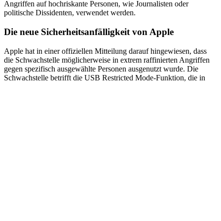
dem neuesten Stand zu halten. Sicherheitsupdates beheben nicht nur
bekannte Schwachstellen, sondern schützen auch vor neuen
Bedrohungen, die ständig auftauchen. Die Installation von Updates
sollte daher eine Priorität für jeden Nutzer sein.
Frühere Sicherheitsanfälligkeiten und deren
Behebung
In den letzten Jahren hat Apple mehrere Zero-Day-Schwachstellen
behoben, die in der freien Wildbahn ausgenutzt wurden. Im Jahr
2023 wurden insgesamt 20 Zero-Day-Schwächen behoben, darunter
mehrere kritische Sicherheitslücken, die in gezielten Angriffen
verwendet wurden. Zu den bekanntesten gehören:
CVE-2023-41061 und CVE-2023-41064, die im September
2023 behoben wurden.
CVE-2023-42916 und CVE-2023-42917, die im November
2023 gepatcht wurden.
Diese Beispiele zeigen, dass die Bedrohung durch Zero-Day-
Schwachstellen real und gegenwärtig ist. Nutzer sollten sich der
Risiken bewusst sein und proaktive Maßnahmen ergreifen, um ihre
Geräte zu schützen.