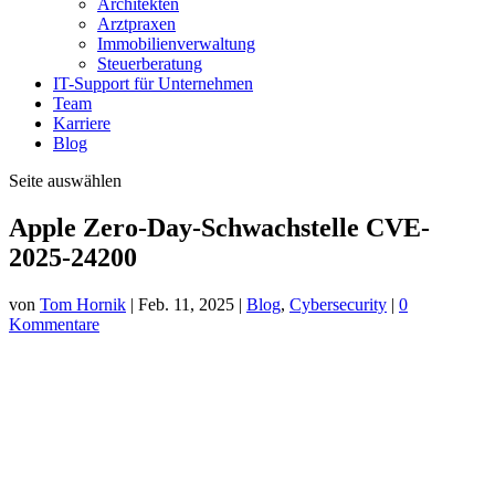
Immobilienverwaltung
Steuerberatung
IT-Support für Unternehmen
Team
Karriere
Blog
Seite auswählen
Apple Zero-Day-Schwachstelle CVE-
2025-24200
von
Tom Hornik
|
Feb. 11, 2025
|
Blog
,
Cybersecurity
|
0
Kommentare
Apple hat kürzlich eine Reihe von Notfall-Sicherheitsupdates
veröffentlicht, um eine schwerwiegende Sicherheitslücke zu
beheben, die als Zero-Day-Schwachstelle bekannt ist. Diese
Schwachstelle, die unter der Kennung
CVE-2025-24200
geführt
wird, könnte in gezielten und raffinierten Angriffen ausgenutzt
worden sein. In diesem Artikel werden wir die Details dieser
Sicherheitlücke, die betroffenen Geräte und die Bedeutung von