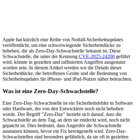
und Cellebrite, die häufig von Strafverfolgungsbehörden verwendet
wird, Daten von gesperrten iOS-Geräten extrahiert.
Betroffene Geräte
Die Schwachstelle betrifft eine Vielzahl von Apple-Geräten,
darunter:
iPhone XS und spätere Modelle
iPad Pro 13-Zoll, iPad Pro 12,9-Zoll (3. Generation) und
spätere Modelle
iPad Pro 11-Zoll (1. Generation) und spätere Modelle
iPad Air (3. Generation) und spätere Modelle
iPad (7. Generation) und spätere Modelle
iPad mini (5. Generation) und spätere Modelle
Nuztzer dieser Geräte sollten die neuesten Sicherheitsupdates
umgehend installieren, um sich vor potenziellen Angriffen zu
schützen.
Die Bedeutung von Sicherheitsupdates
Sicherheitsupdates sind entscheidend, um die Integrität und
Sicherheit von Geräten zu gewährleisten. Apple hat in der
Vergangenheit immer wieder betont, wie wichtig es ist, Software auf