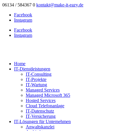
06134 / 584367 0
kontakt@make-it-eazy.de
Facebook
Instagram
Facebook
Instagram
Home
IT-Dienstleistungen
IT-Consulting
IT-Projekte
IT-Wartung
Managed Services
Managed Microsoft 365
Hosted Services
Cloud Telefonanlage
IT-Datenschutz
IT-Versicherung
IT-Lösungen für Unternehmen
Anwaltskanzlei
Architekten
Arztpraxen